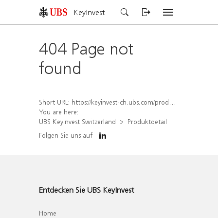
KeyInvest
404 Page not
found
Short URL:
https://keyinvest-ch.ubs.com/produkt/detail/index/isin/CH1564677966
You are here:
UBS KeyInvest Switzerland
Produktdetail
Folgen Sie uns auf
Entdecken Sie UBS KeyInvest
Home