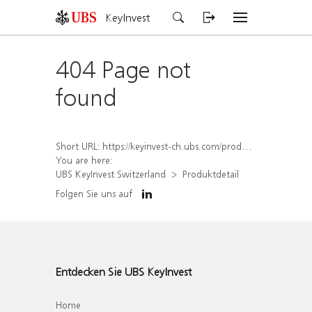
KeyInvest
404 Page not
found
Short URL:
https://keyinvest-ch.ubs.com/produkt/detail/index/isin/CH1564680671
You are here:
UBS KeyInvest Switzerland
Produktdetail
Folgen Sie uns auf
Entdecken Sie UBS KeyInvest
Home