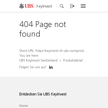
KeyInvest
404 Page not
found
Short URL:
https://keyinvest-ch.ubs.com/produkt/detail/index/isin/CH1564680804
You are here:
UBS KeyInvest Switzerland
Produktdetail
Folgen Sie uns auf
Entdecken Sie UBS KeyInvest
Home