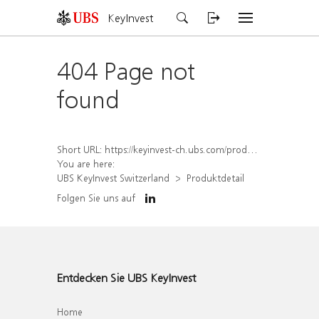
KeyInvest
404 Page not
found
Short URL:
https://keyinvest-ch.ubs.com/produkt/detail/index/isin/CH1564680812
You are here:
UBS KeyInvest Switzerland
Produktdetail
Folgen Sie uns auf
Entdecken Sie UBS KeyInvest
Home