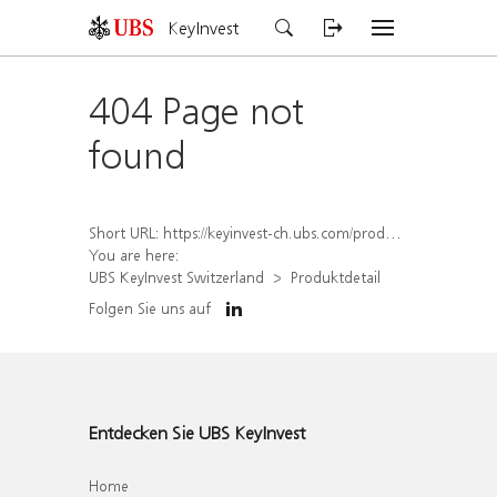
KeyInvest
404 Page not
found
Short URL:
https://keyinvest-ch.ubs.com/produkt/detail/index/isin/CH1564683865
You are here:
UBS KeyInvest Switzerland
Produktdetail
Folgen Sie uns auf
Entdecken Sie UBS KeyInvest
Home