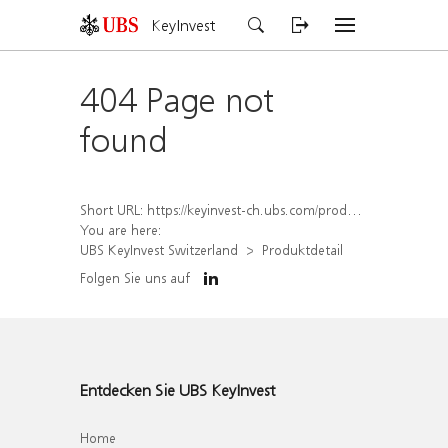
KeyInvest
404 Page not
found
Short URL:
https://keyinvest-ch.ubs.com/produkt/detail/index/isin/CH1564684046
You are here:
UBS KeyInvest Switzerland
Produktdetail
Folgen Sie uns auf
Entdecken Sie UBS KeyInvest
Home