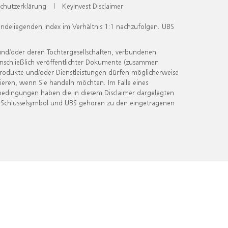
chutzerklärung
|
KeyInvest Disclaimer
undeliegenden Index im Verhältnis 1:1 nachzufolgen. UBS
und/oder deren Tochtergesellschaften, verbundenen
inschließlich veröffentlichter Dokumente (zusammen
 Produkte und/oder Dienstleistungen dürfen möglicherweise
ieren, wenn Sie handeln möchten. Im Falle eines
bedingungen haben die in diesem Disclaimer dargelegten
 Schlüsselsymbol und UBS gehören zu den eingetragenen