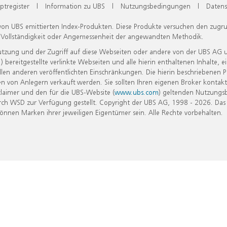
ptregister
|
Information zu UBS
|
Nutzungsbedingungen
|
Datens
 von UBS emittierten Index-Produkten. Diese Produkte versuchen den zugr
, Vollständigkeit oder Angemessenheit der angewandten Methodik.
Nutzung und der Zugriff auf diese Webseiten oder andere von der UBS AG 
eitgestellte verlinkte Webseiten und alle hierin enthaltenen Inhalte, e
allen anderen veröffentlichten Einschränkungen. Die hierin beschriebenen
n von Anlegern verkauft werden. Sie sollten Ihren eigenen Broker kontakt
laimer und den für die UBS-Website (
www.ubs.com
) geltenden Nutzungs
h WSD zur Verfügung gestellt. Copyright der UBS AG, 1998 - 2026. Das
nen Marken ihrer jeweiligen Eigentümer sein. Alle Rechte vorbehalten.