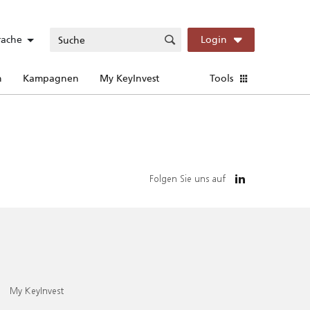
rache
Login
n
Kampagnen
My KeyInvest
Tools
Folgen Sie uns auf
My KeyInvest