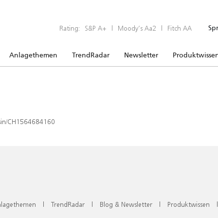
Rating:
S&P A+
|
Moody’s Aa2
|
Fitch AA
Sp
Anlagethemen
TrendRadar
Newsletter
Produktwisse
x/isin/CH1564684160
lagethemen
|
TrendRadar
|
Blog & Newsletter
|
Produktwissen
|