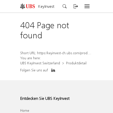
KeyInvest
404 Page not
found
Short URL:
https://keyinvest-ch.ubs.com/produkt/detail/index/isin/CH1564684202
You are here:
UBS KeyInvest Switzerland
Produktdetail
Folgen Sie uns auf
Entdecken Sie UBS KeyInvest
Home