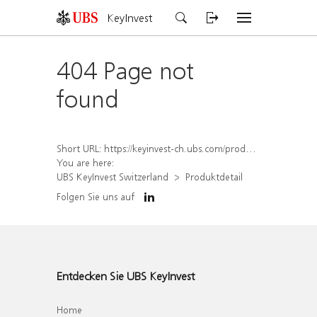
KeyInvest
404 Page not
found
Short URL:
https://keyinvest-ch.ubs.com/produkt/detail/index/isin/CH1564684392
You are here:
UBS KeyInvest Switzerland
Produktdetail
Folgen Sie uns auf
Entdecken Sie UBS KeyInvest
Home