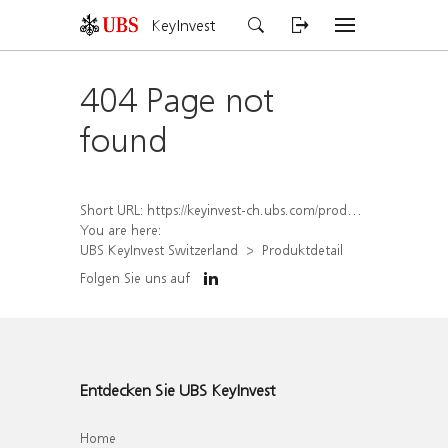
KeyInvest
404 Page not
found
Short URL:
https://keyinvest-ch.ubs.com/produkt/detail/index/isin/CH1564684525
You are here:
UBS KeyInvest Switzerland
Produktdetail
Folgen Sie uns auf
Entdecken Sie UBS KeyInvest
Home