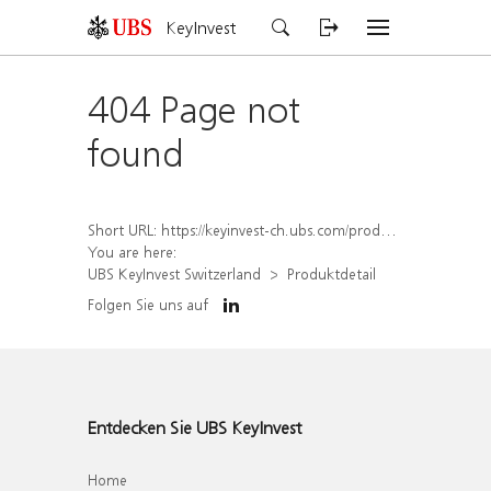
KeyInvest
404 Page not
found
Short URL:
https://keyinvest-ch.ubs.com/produkt/detail/index/isin/CH1564684657
You are here:
UBS KeyInvest Switzerland
Produktdetail
Folgen Sie uns auf
Entdecken Sie UBS KeyInvest
Home