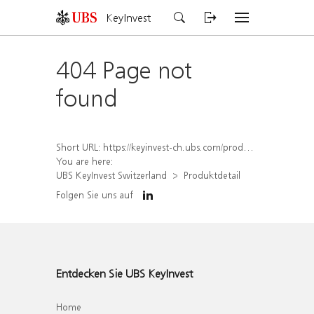
KeyInvest
404 Page not
found
Short URL:
https://keyinvest-ch.ubs.com/produkt/detail/index/isin/CH1564685969
You are here:
UBS KeyInvest Switzerland
Produktdetail
Folgen Sie uns auf
Entdecken Sie UBS KeyInvest
Home