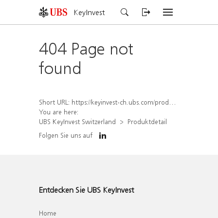
KeyInvest
404 Page not
found
Short URL:
https://keyinvest-ch.ubs.com/produkt/detail/index/isin/CH1564686900
You are here:
UBS KeyInvest Switzerland
Produktdetail
Folgen Sie uns auf
Entdecken Sie UBS KeyInvest
Home