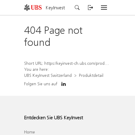
KeyInvest
404 Page not
found
Short URL:
https://keyinvest-ch.ubs.com/produkt/detail/index/isin/CH1564687668
You are here:
UBS KeyInvest Switzerland
Produktdetail
Folgen Sie uns auf
Entdecken Sie UBS KeyInvest
Home