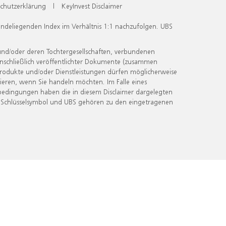
chutzerklärung
|
KeyInvest Disclaimer
undeliegenden Index im Verhältnis 1:1 nachzufolgen. UBS
und/oder deren Tochtergesellschaften, verbundenen
inschließlich veröffentlichter Dokumente (zusammen
 Produkte und/oder Dienstleistungen dürfen möglicherweise
ieren, wenn Sie handeln möchten. Im Falle eines
bedingungen haben die in diesem Disclaimer dargelegten
 Schlüsselsymbol und UBS gehören zu den eingetragenen