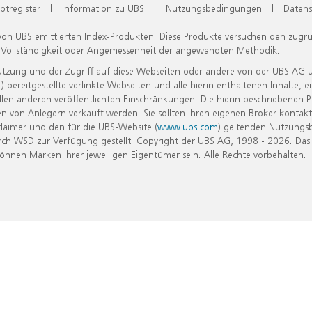
ptregister
|
Information zu UBS
|
Nutzungsbedingungen
|
Datens
 von UBS emittierten Index-Produkten. Diese Produkte versuchen den zugr
, Vollständigkeit oder Angemessenheit der angewandten Methodik.
Nutzung und der Zugriff auf diese Webseiten oder andere von der UBS AG 
eitgestellte verlinkte Webseiten und alle hierin enthaltenen Inhalte, e
allen anderen veröffentlichten Einschränkungen. Die hierin beschriebenen
n von Anlegern verkauft werden. Sie sollten Ihren eigenen Broker kontakt
laimer und den für die UBS-Website (
www.ubs.com
) geltenden Nutzungs
h WSD zur Verfügung gestellt. Copyright der UBS AG, 1998 - 2026. Das
nen Marken ihrer jeweiligen Eigentümer sein. Alle Rechte vorbehalten.