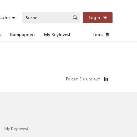
rache
Login
n
Kampagnen
My KeyInvest
Tools
Folgen Sie uns auf
My KeyInvest