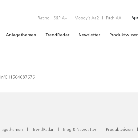
Rating:
S&P A+
|
Moody’s Aa2
|
Fitch AA
Sp
Anlagethemen
TrendRadar
Newsletter
Produktwisse
x/isin/CH1564687676
lagethemen
|
TrendRadar
|
Blog & Newsletter
|
Produktwissen
|