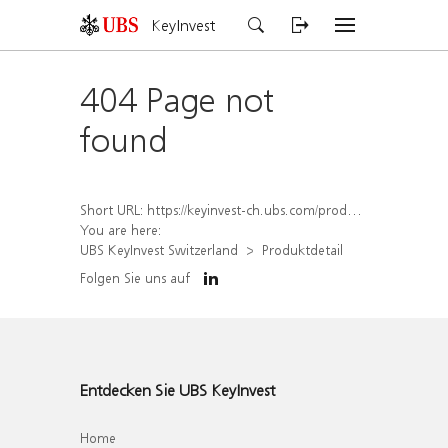
KeyInvest
404 Page not
found
Short URL:
https://keyinvest-ch.ubs.com/produkt/detail/index/isin/CH1564687817
You are here:
UBS KeyInvest Switzerland
Produktdetail
Folgen Sie uns auf
Entdecken Sie UBS KeyInvest
Home