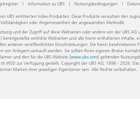
ptregister
|
Information zu UBS
|
Nutzungsbedingungen
|
Datens
 von UBS emittierten Index-Produkten. Diese Produkte versuchen den zugr
, Vollständigkeit oder Angemessenheit der angewandten Methodik.
Nutzung und der Zugriff auf diese Webseiten oder andere von der UBS AG 
eitgestellte verlinkte Webseiten und alle hierin enthaltenen Inhalte, e
allen anderen veröffentlichten Einschränkungen. Die hierin beschriebenen
n von Anlegern verkauft werden. Sie sollten Ihren eigenen Broker kontakt
laimer und den für die UBS-Website (
www.ubs.com
) geltenden Nutzungs
h WSD zur Verfügung gestellt. Copyright der UBS AG, 1998 - 2026. Das
nen Marken ihrer jeweiligen Eigentümer sein. Alle Rechte vorbehalten.