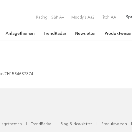
Rating:
S&P A+
|
Moody’s Aa2
|
Fitch AA
Sp
Anlagethemen
TrendRadar
Newsletter
Produktwisse
x/isin/CH1564687874
lagethemen
|
TrendRadar
|
Blog & Newsletter
|
Produktwissen
|