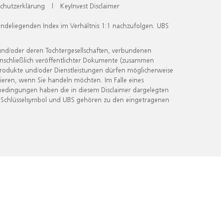
chutzerklärung
|
KeyInvest Disclaimer
undeliegenden Index im Verhältnis 1:1 nachzufolgen. UBS
und/oder deren Tochtergesellschaften, verbundenen
inschließlich veröffentlichter Dokumente (zusammen
 Produkte und/oder Dienstleistungen dürfen möglicherweise
ieren, wenn Sie handeln möchten. Im Falle eines
bedingungen haben die in diesem Disclaimer dargelegten
 Schlüsselsymbol und UBS gehören zu den eingetragenen