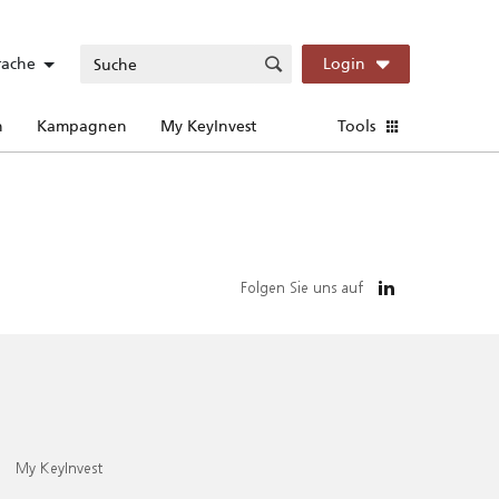
rache
Login
n
Kampagnen
My KeyInvest
Tools
Folgen Sie uns auf
My KeyInvest