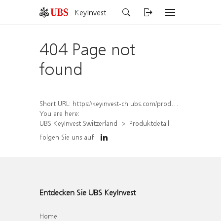
KeyInvest
404 Page not
found
Short URL:
https://keyinvest-ch.ubs.com/produkt/detail/index/isin/CH1564687973
You are here:
UBS KeyInvest Switzerland
Produktdetail
Folgen Sie uns auf
Entdecken Sie UBS KeyInvest
Home