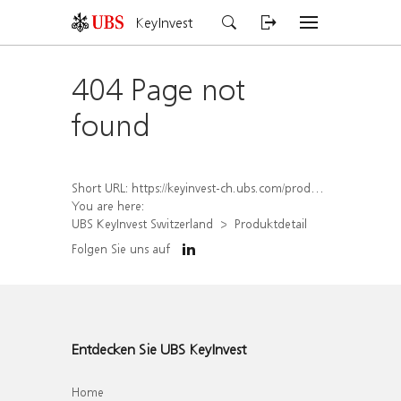
KeyInvest
404 Page not
found
Short URL:
https://keyinvest-ch.ubs.com/produkt/detail/index/isin/CH1564688153
You are here:
UBS KeyInvest Switzerland
Produktdetail
Folgen Sie uns auf
Entdecken Sie UBS KeyInvest
Home