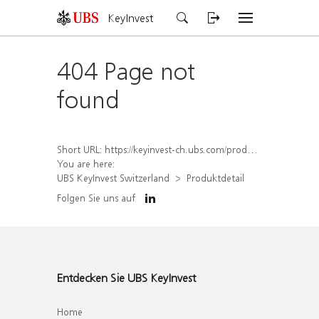
KeyInvest
404 Page not
found
Short URL:
https://keyinvest-ch.ubs.com/produkt/detail/index/isin/CH1564688310
You are here:
UBS KeyInvest Switzerland
Produktdetail
Folgen Sie uns auf
Entdecken Sie UBS KeyInvest
Home