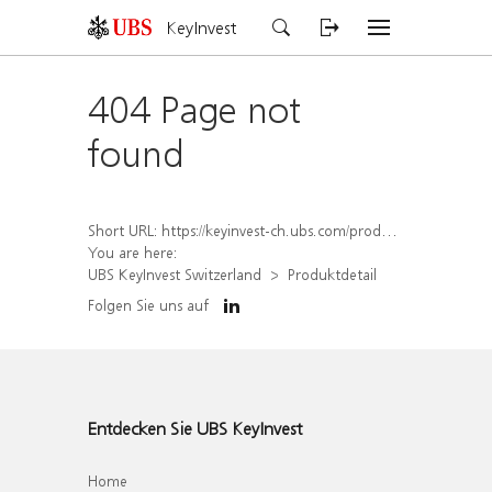
KeyInvest
404 Page not
found
Short URL:
https://keyinvest-ch.ubs.com/produkt/detail/index/isin/CH1564688542
You are here:
UBS KeyInvest Switzerland
Produktdetail
Folgen Sie uns auf
Entdecken Sie UBS KeyInvest
Home