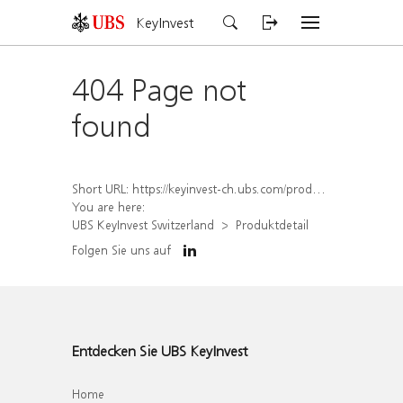
KeyInvest
404 Page not
found
Short URL:
https://keyinvest-ch.ubs.com/produkt/detail/index/isin/CH1564688716
You are here:
UBS KeyInvest Switzerland
Produktdetail
Folgen Sie uns auf
Entdecken Sie UBS KeyInvest
Home