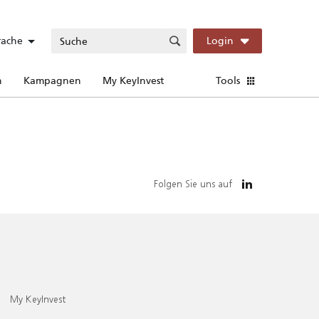
rache
Login
n
Kampagnen
My KeyInvest
Tools
Folgen Sie uns auf
My KeyInvest