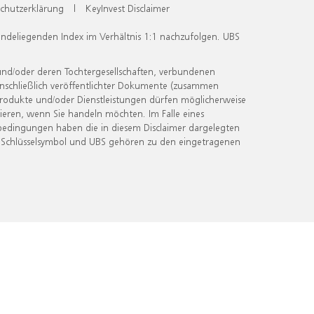
chutzerklärung
|
KeyInvest Disclaimer
undeliegenden Index im Verhältnis 1:1 nachzufolgen. UBS
und/oder deren Tochtergesellschaften, verbundenen
inschließlich veröffentlichter Dokumente (zusammen
 Produkte und/oder Dienstleistungen dürfen möglicherweise
ieren, wenn Sie handeln möchten. Im Falle eines
bedingungen haben die in diesem Disclaimer dargelegten
 Schlüsselsymbol und UBS gehören zu den eingetragenen