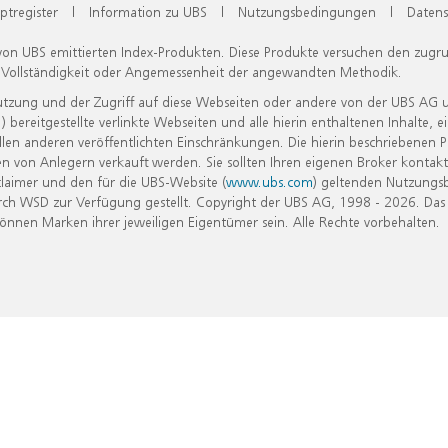
ptregister
|
Information zu UBS
|
Nutzungsbedingungen
|
Datens
 von UBS emittierten Index-Produkten. Diese Produkte versuchen den zugr
, Vollständigkeit oder Angemessenheit der angewandten Methodik.
Nutzung und der Zugriff auf diese Webseiten oder andere von der UBS AG 
eitgestellte verlinkte Webseiten und alle hierin enthaltenen Inhalte, e
allen anderen veröffentlichten Einschränkungen. Die hierin beschriebenen
n von Anlegern verkauft werden. Sie sollten Ihren eigenen Broker kontakt
laimer und den für die UBS-Website (
www.ubs.com
) geltenden Nutzungs
h WSD zur Verfügung gestellt. Copyright der UBS AG, 1998 - 2026. Das
nen Marken ihrer jeweiligen Eigentümer sein. Alle Rechte vorbehalten.