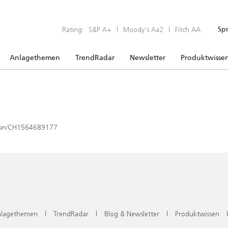
Rating:
S&P A+
|
Moody’s Aa2
|
Fitch AA
Sp
Anlagethemen
TrendRadar
Newsletter
Produktwisse
x/isin/CH1564689177
lagethemen
|
TrendRadar
|
Blog & Newsletter
|
Produktwissen
|