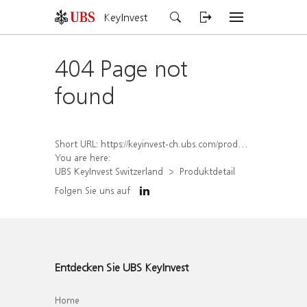
KeyInvest
404 Page not
found
Short URL:
https://keyinvest-ch.ubs.com/produkt/detail/index/isin/CH1564689425
You are here:
UBS KeyInvest Switzerland
Produktdetail
Folgen Sie uns auf
Entdecken Sie UBS KeyInvest
Home