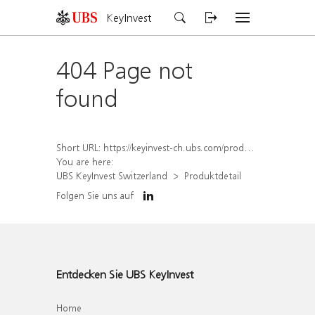
KeyInvest
404 Page not
found
Short URL:
https://keyinvest-ch.ubs.com/produkt/detail/index/isin/CH1564689458
You are here:
UBS KeyInvest Switzerland
Produktdetail
Folgen Sie uns auf
Entdecken Sie UBS KeyInvest
Home