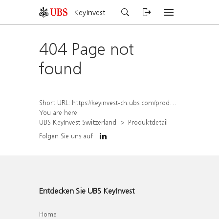
KeyInvest
404 Page not
found
Short URL:
https://keyinvest-ch.ubs.com/produkt/detail/index/isin/CH1564689532
You are here:
UBS KeyInvest Switzerland
Produktdetail
Folgen Sie uns auf
Entdecken Sie UBS KeyInvest
Home