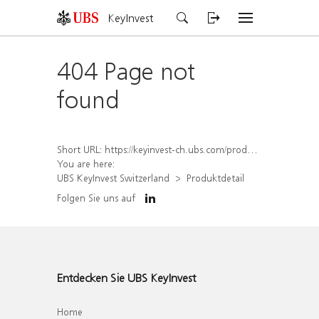
KeyInvest
404 Page not
found
Short URL:
https://keyinvest-ch.ubs.com/produkt/detail/index/isin/CH1564689573
You are here:
UBS KeyInvest Switzerland
Produktdetail
Folgen Sie uns auf
Entdecken Sie UBS KeyInvest
Home