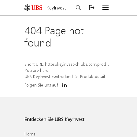
KeyInvest
404 Page not
found
Short URL:
https://keyinvest-ch.ubs.com/produkt/detail/index/isin/CH1565641151
You are here:
UBS KeyInvest Switzerland
Produktdetail
Folgen Sie uns auf
Entdecken Sie UBS KeyInvest
Home