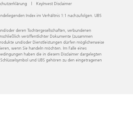
chutzerklärung
|
KeyInvest Disclaimer
undeliegenden Index im Verhältnis 1:1 nachzufolgen. UBS
und/oder deren Tochtergesellschaften, verbundenen
inschließlich veröffentlichter Dokumente (zusammen
 Produkte und/oder Dienstleistungen dürfen möglicherweise
ieren, wenn Sie handeln möchten. Im Falle eines
bedingungen haben die in diesem Disclaimer dargelegten
 Schlüsselsymbol und UBS gehören zu den eingetragenen