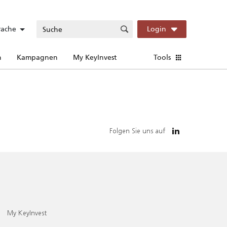
rache
Login
n
Kampagnen
My KeyInvest
Tools
Folgen Sie uns auf
My KeyInvest