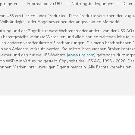
ptregister
|
Information zu UBS
|
Nutzungsbedingungen
|
Datens
 von UBS emittierten Index-Produkten. Diese Produkte versuchen den zugr
, Vollständigkeit oder Angemessenheit der angewandten Methodik.
Nutzung und der Zugriff auf diese Webseiten oder andere von der UBS AG 
eitgestellte verlinkte Webseiten und alle hierin enthaltenen Inhalte, e
allen anderen veröffentlichten Einschränkungen. Die hierin beschriebenen
n von Anlegern verkauft werden. Sie sollten Ihren eigenen Broker kontakt
laimer und den für die UBS-Website (
www.ubs.com
) geltenden Nutzungs
h WSD zur Verfügung gestellt. Copyright der UBS AG, 1998 - 2026. Das
nen Marken ihrer jeweiligen Eigentümer sein. Alle Rechte vorbehalten.