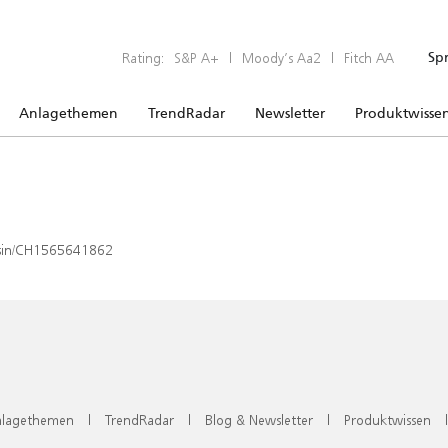
Rating:
S&P A+
|
Moody’s Aa2
|
Fitch AA
Sp
Anlagethemen
TrendRadar
Newsletter
Produktwisse
x/isin/CH1565641862
lagethemen
|
TrendRadar
|
Blog & Newsletter
|
Produktwissen
|