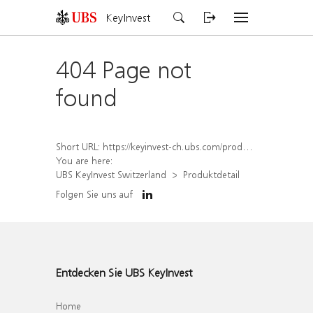
KeyInvest
404 Page not
found
Short URL:
https://keyinvest-ch.ubs.com/produkt/detail/index/isin/CH1565642050
You are here:
UBS KeyInvest Switzerland
Produktdetail
Folgen Sie uns auf
Entdecken Sie UBS KeyInvest
Home