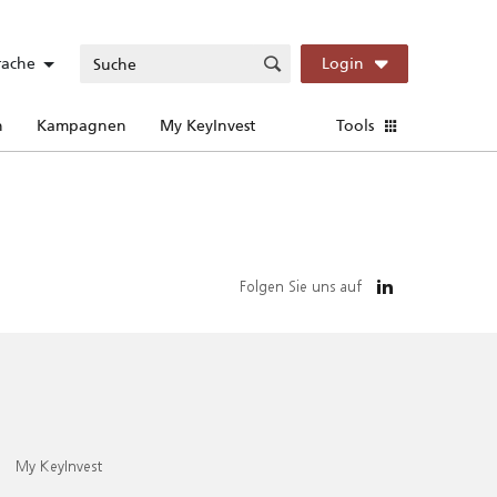
rache
Login
n
Kampagnen
My KeyInvest
Tools
Folgen Sie uns auf
My KeyInvest