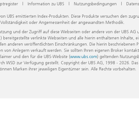
ptregister
|
Information zu UBS
|
Nutzungsbedingungen
|
Datens
 von UBS emittierten Index-Produkten. Diese Produkte versuchen den zugr
, Vollständigkeit oder Angemessenheit der angewandten Methodik.
Nutzung und der Zugriff auf diese Webseiten oder andere von der UBS AG 
eitgestellte verlinkte Webseiten und alle hierin enthaltenen Inhalte, e
allen anderen veröffentlichten Einschränkungen. Die hierin beschriebenen
n von Anlegern verkauft werden. Sie sollten Ihren eigenen Broker kontakt
laimer und den für die UBS-Website (
www.ubs.com
) geltenden Nutzungs
h WSD zur Verfügung gestellt. Copyright der UBS AG, 1998 - 2026. Das
nen Marken ihrer jeweiligen Eigentümer sein. Alle Rechte vorbehalten.