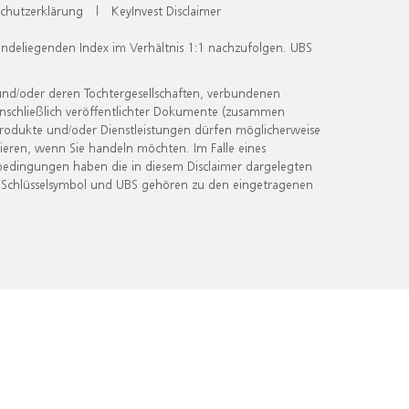
chutzerklärung
|
KeyInvest Disclaimer
undeliegenden Index im Verhältnis 1:1 nachzufolgen. UBS
und/oder deren Tochtergesellschaften, verbundenen
inschließlich veröffentlichter Dokumente (zusammen
 Produkte und/oder Dienstleistungen dürfen möglicherweise
ieren, wenn Sie handeln möchten. Im Falle eines
bedingungen haben die in diesem Disclaimer dargelegten
 Schlüsselsymbol und UBS gehören zu den eingetragenen