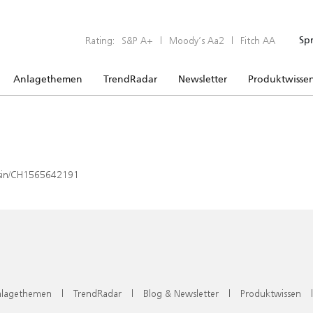
Rating:
S&P A+
|
Moody’s Aa2
|
Fitch AA
Sp
Anlagethemen
TrendRadar
Newsletter
Produktwisse
x/isin/CH1565642191
lagethemen
|
TrendRadar
|
Blog & Newsletter
|
Produktwissen
|