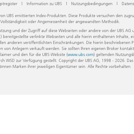
ptregister
|
Information zu UBS
|
Nutzungsbedingungen
|
Datens
 von UBS emittierten Index-Produkten. Diese Produkte versuchen den zugr
, Vollständigkeit oder Angemessenheit der angewandten Methodik.
Nutzung und der Zugriff auf diese Webseiten oder andere von der UBS AG 
eitgestellte verlinkte Webseiten und alle hierin enthaltenen Inhalte, e
allen anderen veröffentlichten Einschränkungen. Die hierin beschriebenen
n von Anlegern verkauft werden. Sie sollten Ihren eigenen Broker kontakt
laimer und den für die UBS-Website (
www.ubs.com
) geltenden Nutzungs
h WSD zur Verfügung gestellt. Copyright der UBS AG, 1998 - 2026. Das
nen Marken ihrer jeweiligen Eigentümer sein. Alle Rechte vorbehalten.