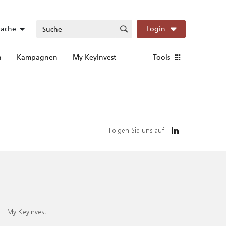
rache
Login
n
Kampagnen
My KeyInvest
Tools
Folgen Sie uns auf
My KeyInvest