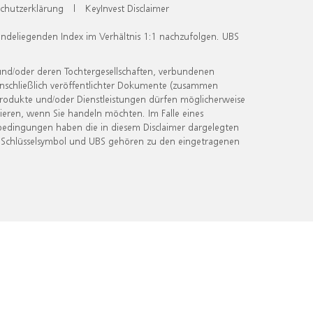
chutzerklärung
|
KeyInvest Disclaimer
undeliegenden Index im Verhältnis 1:1 nachzufolgen. UBS
und/oder deren Tochtergesellschaften, verbundenen
inschließlich veröffentlichter Dokumente (zusammen
 Produkte und/oder Dienstleistungen dürfen möglicherweise
ieren, wenn Sie handeln möchten. Im Falle eines
bedingungen haben die in diesem Disclaimer dargelegten
 Schlüsselsymbol und UBS gehören zu den eingetragenen