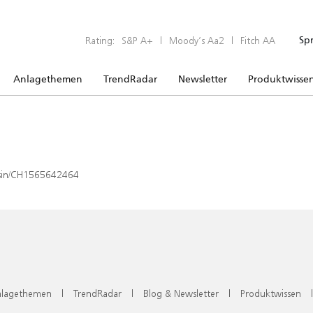
Rating:
S&P A+
|
Moody’s Aa2
|
Fitch AA
Sp
Anlagethemen
TrendRadar
Newsletter
Produktwisse
x/isin/CH1565642464
lagethemen
|
TrendRadar
|
Blog & Newsletter
|
Produktwissen
|