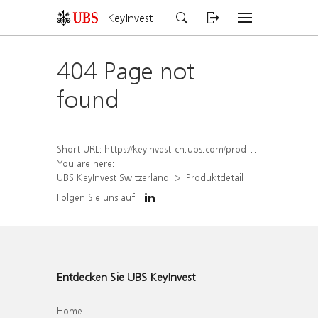
KeyInvest
404 Page not
found
Short URL:
https://keyinvest-ch.ubs.com/produkt/detail/index/isin/CH1565642498
You are here:
UBS KeyInvest Switzerland
Produktdetail
Folgen Sie uns auf
Entdecken Sie UBS KeyInvest
Home