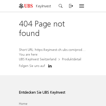
KeyInvest
404 Page not
found
Short URL:
https://keyinvest-ch.ubs.com/produkt/detail/index/isin/CH1565642787
You are here:
UBS KeyInvest Switzerland
Produktdetail
Folgen Sie uns auf
Entdecken Sie UBS KeyInvest
Home