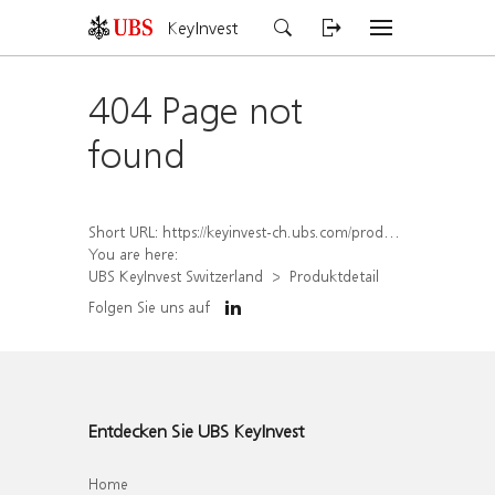
KeyInvest
404 Page not
found
Short URL:
https://keyinvest-ch.ubs.com/produkt/detail/index/isin/CH1565643017
You are here:
UBS KeyInvest Switzerland
Produktdetail
Folgen Sie uns auf
Entdecken Sie UBS KeyInvest
Home