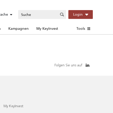
rache
Login
n
Kampagnen
My KeyInvest
Tools
Folgen Sie uns auf
My KeyInvest