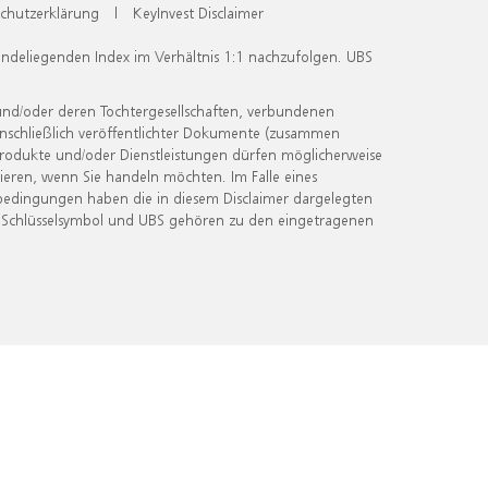
chutzerklärung
|
KeyInvest Disclaimer
undeliegenden Index im Verhältnis 1:1 nachzufolgen. UBS
und/oder deren Tochtergesellschaften, verbundenen
inschließlich veröffentlichter Dokumente (zusammen
 Produkte und/oder Dienstleistungen dürfen möglicherweise
ieren, wenn Sie handeln möchten. Im Falle eines
bedingungen haben die in diesem Disclaimer dargelegten
 Schlüsselsymbol und UBS gehören zu den eingetragenen