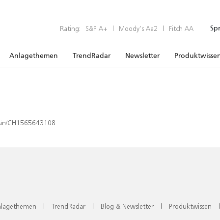
Rating:
S&P A+
|
Moody’s Aa2
|
Fitch AA
Sp
Anlagethemen
TrendRadar
Newsletter
Produktwisse
x/isin/CH1565643108
lagethemen
|
TrendRadar
|
Blog & Newsletter
|
Produktwissen
|