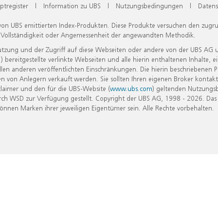
ptregister
|
Information zu UBS
|
Nutzungsbedingungen
|
Datens
 von UBS emittierten Index-Produkten. Diese Produkte versuchen den zugr
, Vollständigkeit oder Angemessenheit der angewandten Methodik.
Nutzung und der Zugriff auf diese Webseiten oder andere von der UBS AG 
eitgestellte verlinkte Webseiten und alle hierin enthaltenen Inhalte, e
allen anderen veröffentlichten Einschränkungen. Die hierin beschriebenen
n von Anlegern verkauft werden. Sie sollten Ihren eigenen Broker kontakt
laimer und den für die UBS-Website (
www.ubs.com
) geltenden Nutzungs
h WSD zur Verfügung gestellt. Copyright der UBS AG, 1998 - 2026. Das
nen Marken ihrer jeweiligen Eigentümer sein. Alle Rechte vorbehalten.