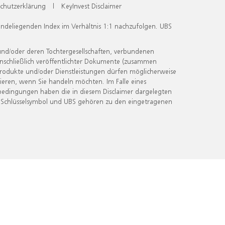
chutzerklärung
|
KeyInvest Disclaimer
undeliegenden Index im Verhältnis 1:1 nachzufolgen. UBS
und/oder deren Tochtergesellschaften, verbundenen
inschließlich veröffentlichter Dokumente (zusammen
 Produkte und/oder Dienstleistungen dürfen möglicherweise
ieren, wenn Sie handeln möchten. Im Falle eines
bedingungen haben die in diesem Disclaimer dargelegten
 Schlüsselsymbol und UBS gehören zu den eingetragenen