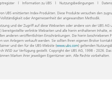
ptregister
|
Information zu UBS
|
Nutzungsbedingungen
|
Datens
 von UBS emittierten Index-Produkten. Diese Produkte versuchen den zugr
, Vollständigkeit oder Angemessenheit der angewandten Methodik.
Nutzung und der Zugriff auf diese Webseiten oder andere von der UBS AG 
eitgestellte verlinkte Webseiten und alle hierin enthaltenen Inhalte, e
allen anderen veröffentlichten Einschränkungen. Die hierin beschriebenen
n von Anlegern verkauft werden. Sie sollten Ihren eigenen Broker kontakt
laimer und den für die UBS-Website (
www.ubs.com
) geltenden Nutzungs
h WSD zur Verfügung gestellt. Copyright der UBS AG, 1998 - 2026. Das
nen Marken ihrer jeweiligen Eigentümer sein. Alle Rechte vorbehalten.