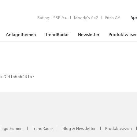
Rating:
S&P A+
|
Moody’s Aa2
|
Fitch AA
Sp
Anlagethemen
TrendRadar
Newsletter
Produktwisse
x/isin/CH1565643157
lagethemen
|
TrendRadar
|
Blog & Newsletter
|
Produktwissen
|