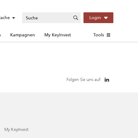
rache
Login
n
Kampagnen
My KeyInvest
Tools
Folgen Sie uns auf
My KeyInvest