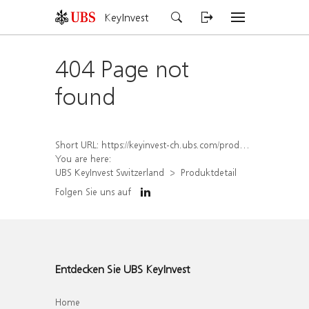
KeyInvest
404 Page not
found
Short URL:
https://keyinvest-ch.ubs.com/produkt/detail/index/isin/CH1565643272
You are here:
UBS KeyInvest Switzerland
Produktdetail
Folgen Sie uns auf
Entdecken Sie UBS KeyInvest
Home