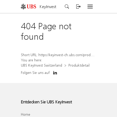
KeyInvest
404 Page not
found
Short URL:
https://keyinvest-ch.ubs.com/produkt/detail/index/isin/CH1565643744
You are here:
UBS KeyInvest Switzerland
Produktdetail
Folgen Sie uns auf
Entdecken Sie UBS KeyInvest
Home