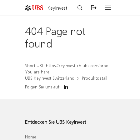
KeyInvest
404 Page not
found
Short URL:
https://keyinvest-ch.ubs.com/produkt/detail/index/isin/CH1565644064
You are here:
UBS KeyInvest Switzerland
Produktdetail
Folgen Sie uns auf
Entdecken Sie UBS KeyInvest
Home