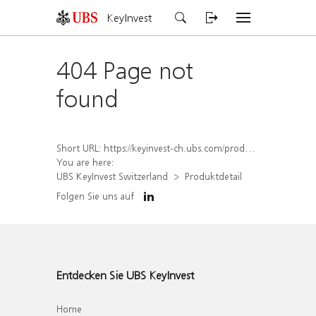
KeyInvest
404 Page not
found
Short URL:
https://keyinvest-ch.ubs.com/produkt/detail/index/isin/CH1565644130
You are here:
UBS KeyInvest Switzerland
Produktdetail
Folgen Sie uns auf
Entdecken Sie UBS KeyInvest
Home