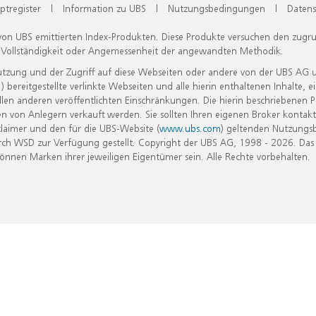
ptregister
|
Information zu UBS
|
Nutzungsbedingungen
|
Datens
 von UBS emittierten Index-Produkten. Diese Produkte versuchen den zugr
, Vollständigkeit oder Angemessenheit der angewandten Methodik.
Nutzung und der Zugriff auf diese Webseiten oder andere von der UBS AG 
eitgestellte verlinkte Webseiten und alle hierin enthaltenen Inhalte, e
allen anderen veröffentlichten Einschränkungen. Die hierin beschriebenen
n von Anlegern verkauft werden. Sie sollten Ihren eigenen Broker kontakt
laimer und den für die UBS-Website (
www.ubs.com
) geltenden Nutzungs
h WSD zur Verfügung gestellt. Copyright der UBS AG, 1998 - 2026. Das
nen Marken ihrer jeweiligen Eigentümer sein. Alle Rechte vorbehalten.