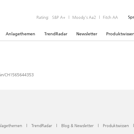
Rating:
S&P A+
|
Moody’s Aa2
|
Fitch AA
Sp
Anlagethemen
TrendRadar
Newsletter
Produktwisse
x/isin/CH1565644353
lagethemen
|
TrendRadar
|
Blog & Newsletter
|
Produktwissen
|