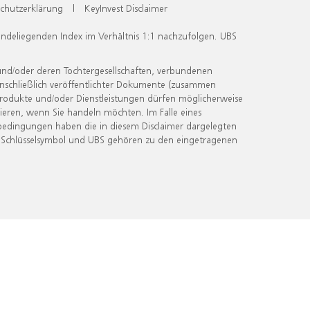
chutzerklärung
|
KeyInvest Disclaimer
undeliegenden Index im Verhältnis 1:1 nachzufolgen. UBS
und/oder deren Tochtergesellschaften, verbundenen
inschließlich veröffentlichter Dokumente (zusammen
 Produkte und/oder Dienstleistungen dürfen möglicherweise
ieren, wenn Sie handeln möchten. Im Falle eines
bedingungen haben die in diesem Disclaimer dargelegten
 Schlüsselsymbol und UBS gehören zu den eingetragenen