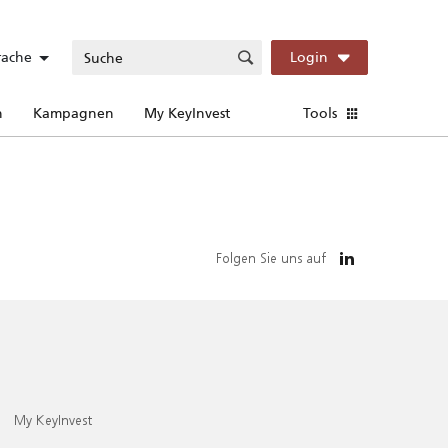
rache
Login
n
Kampagnen
My KeyInvest
Tools
Folgen Sie uns auf
My KeyInvest