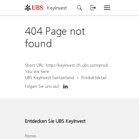
KeyInvest
404 Page not
found
Short URL:
https://keyinvest-ch.ubs.com/produkt/detail/index/isin/CH1565645129
You are here:
UBS KeyInvest Switzerland
Produktdetail
Folgen Sie uns auf
Entdecken Sie UBS KeyInvest
Home