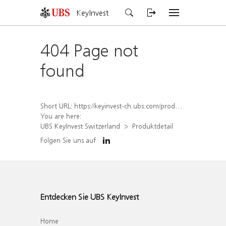
KeyInvest
404 Page not
found
Short URL:
https://keyinvest-ch.ubs.com/produkt/detail/index/isin/CH1565645137
You are here:
UBS KeyInvest Switzerland
Produktdetail
Folgen Sie uns auf
Entdecken Sie UBS KeyInvest
Home