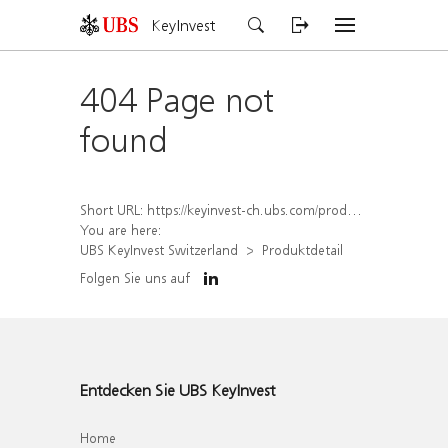
KeyInvest
404 Page not
found
Short URL:
https://keyinvest-ch.ubs.com/produkt/detail/index/isin/CH1565645582
You are here:
UBS KeyInvest Switzerland
Produktdetail
Folgen Sie uns auf
Entdecken Sie UBS KeyInvest
Home