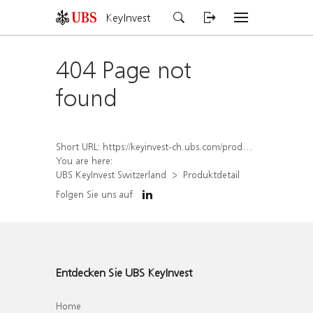
KeyInvest
404 Page not
found
Short URL:
https://keyinvest-ch.ubs.com/produkt/detail/index/isin/CH1565645913
You are here:
UBS KeyInvest Switzerland
Produktdetail
Folgen Sie uns auf
Entdecken Sie UBS KeyInvest
Home