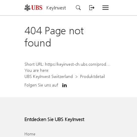
KeyInvest
404 Page not
found
Short URL:
https://keyinvest-ch.ubs.com/produkt/detail/index/isin/CH1565645996
You are here:
UBS KeyInvest Switzerland
Produktdetail
Folgen Sie uns auf
Entdecken Sie UBS KeyInvest
Home