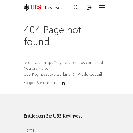
KeyInvest
404 Page not
found
Short URL:
https://keyinvest-ch.ubs.com/produkt/detail/index/isin/CH1565646275
You are here:
UBS KeyInvest Switzerland
Produktdetail
Folgen Sie uns auf
Entdecken Sie UBS KeyInvest
Home