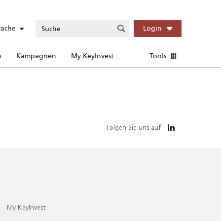
rache
Login
n
Kampagnen
My KeyInvest
Tools
Folgen Sie uns auf
My KeyInvest