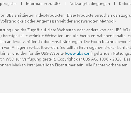
ptregister
|
Information zu UBS
|
Nutzungsbedingungen
|
Datens
 von UBS emittierten Index-Produkten. Diese Produkte versuchen den zugr
, Vollständigkeit oder Angemessenheit der angewandten Methodik.
Nutzung und der Zugriff auf diese Webseiten oder andere von der UBS AG 
eitgestellte verlinkte Webseiten und alle hierin enthaltenen Inhalte, e
allen anderen veröffentlichten Einschränkungen. Die hierin beschriebenen
n von Anlegern verkauft werden. Sie sollten Ihren eigenen Broker kontakt
laimer und den für die UBS-Website (
www.ubs.com
) geltenden Nutzungs
h WSD zur Verfügung gestellt. Copyright der UBS AG, 1998 - 2026. Das
nen Marken ihrer jeweiligen Eigentümer sein. Alle Rechte vorbehalten.