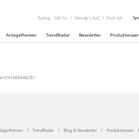
Rating:
S&P A+
|
Moody’s Aa2
|
Fitch AA
Sp
Anlagethemen
TrendRadar
Newsletter
Produktwisse
x/isin/CH1565646291
lagethemen
|
TrendRadar
|
Blog & Newsletter
|
Produktwissen
|