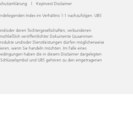
chutzerklärung
|
KeyInvest Disclaimer
undeliegenden Index im Verhältnis 1:1 nachzufolgen. UBS
und/oder deren Tochtergesellschaften, verbundenen
inschließlich veröffentlichter Dokumente (zusammen
 Produkte und/oder Dienstleistungen dürfen möglicherweise
ieren, wenn Sie handeln möchten. Im Falle eines
bedingungen haben die in diesem Disclaimer dargelegten
 Schlüsselsymbol und UBS gehören zu den eingetragenen