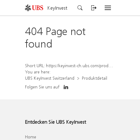
KeyInvest
404 Page not
found
Short URL:
https://keyinvest-ch.ubs.com/produkt/detail/index/isin/CH1565646457
You are here:
UBS KeyInvest Switzerland
Produktdetail
Folgen Sie uns auf
Entdecken Sie UBS KeyInvest
Home